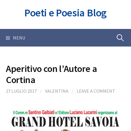
Skip
Poeti e Poesia Blog
to
content
Ricerca
MENU
per:
Aperitivo con l’Autore a
Cortina
27 LUGLIO 2017
/
VALENTINA
/
LEAVE A COMMENT