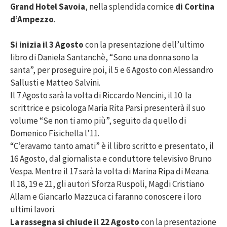
Grand Hotel Savoia
, nella splendida cornice
di Cortina
d’Ampezzo
.
Si inizia il 3 Agosto
con la presentazione dell’ultimo
libro di Daniela Santanchè, “Sono una donna sono la
santa”, per proseguire poi, il 5 e 6 Agosto con Alessandro
Sallusti e Matteo Salvini.
Il 7 Agosto sarà la volta di Riccardo Nencini, il 10 la
scrittrice e psicologa Maria Rita Parsi presenterà il suo
volume “Se non ti amo più”, seguito da quello di
Domenico Fisichella l’11.
“C’eravamo tanto amati” è il libro scritto e presentato, il
16 Agosto, dal giornalista e conduttore televisivo Bruno
Vespa. Mentre il 17 sarà la volta di Marina Ripa di Meana.
Il 18, 19 e 21, gli autori Sforza Ruspoli, Magdi Cristiano
Allam e Giancarlo Mazzuca ci faranno conoscere i loro
ultimi lavori.
La rassegna si chiude il 22 Agosto
con la presentazione