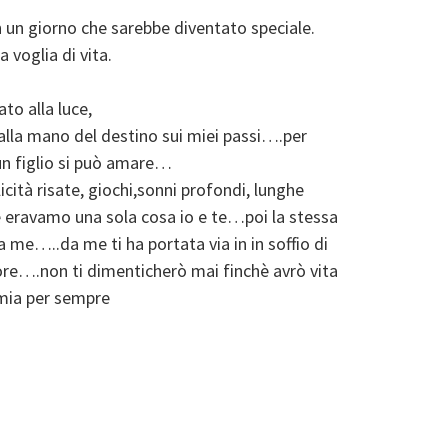
in un giorno che sarebbe diventato speciale.
 voglia di vita.
to alla luce,
alla mano del destino sui miei passi….per
 un figlio si può amare…
cità risate, giochi,sonni profondi, lunghe
e eravamo una sola cosa io e te…poi la stessa
 me…..da me ti ha portata via in in soffio di
ore….non ti dimenticherò mai finchè avrò vita
 mia per sempre