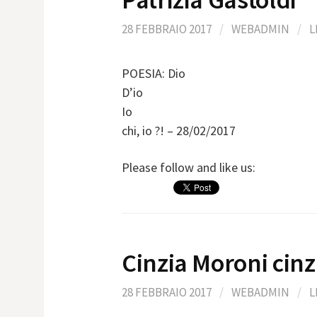
28 FEBBRAIO 2017
/
WEBADMIN
/
L
POESIA: Dio
D’io
Io
chi, io ?! – 28/02/2017
Please follow and like us:
Cinzia Moroni cinz
28 FEBBRAIO 2017
/
WEBADMIN
/
L