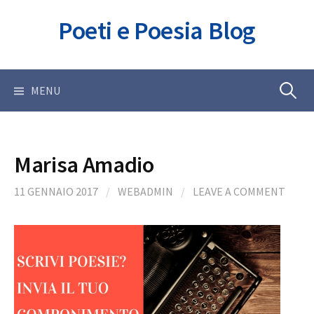
Skip
Poeti e Poesia Blog
to
content
Ricerca
MENU
per:
Marisa Amadio
11 GENNAIO 2017
/
WEBADMIN
/
LEAVE A COMMENT