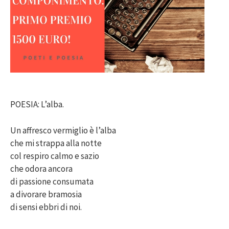
POESIA: L’alba.
Un affresco vermiglio è l’alba
che mi strappa alla notte
col respiro calmo e sazio
che odora ancora
di passione consumata
a divorare bramosia
di sensi ebbri di noi.