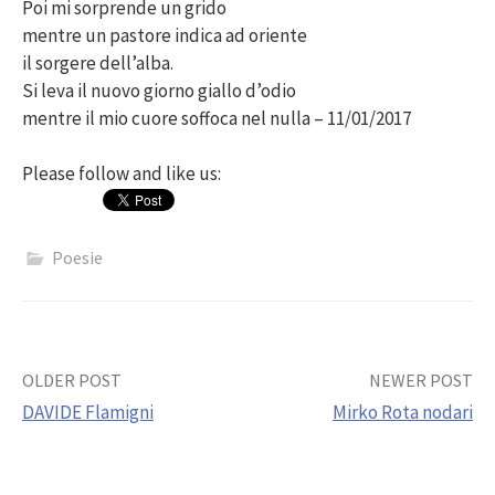
Poi mi sorprende un grido
mentre un pastore indica ad oriente
il sorgere dell’alba.
Si leva il nuovo giorno giallo d’odio
mentre il mio cuore soffoca nel nulla – 11/01/2017
Please follow and like us:
Poesie
Post
OLDER POST
NEWER POST
DAVIDE Flamigni
Mirko Rota nodari
navigation