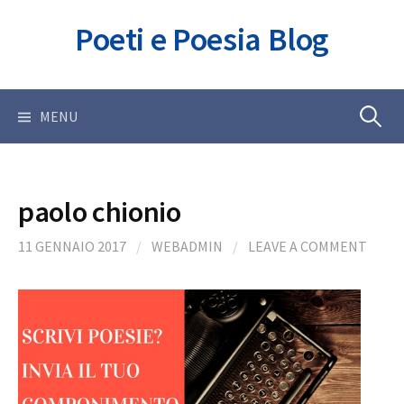
Skip
Poeti e Poesia Blog
to
content
Ricerca
MENU
per:
paolo chionio
11 GENNAIO 2017
/
WEBADMIN
/
LEAVE A COMMENT