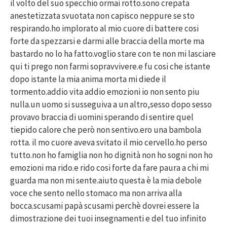
il volto del suo specchio ormai rotto.sono crepata
anestetizzata svuotata non capisco neppure se sto
respirando.ho implorato al mio cuore di battere cosi
forte da spezzarsi e darmi alle braccia della morte ma
bastardo no lo ha fatto.voglio stare con te non mi lasciare
qui ti prego non farmi sopravvivere.e fu cosi che istante
dopo istante la mia anima morta mi diede il
tormento.addio vita addio emozioni io non sento piu
nulla.un uomo si susseguiva a un altro,sesso dopo sesso
provavo braccia di uomini sperando di sentire quel
tiepido calore che però non sentivo.ero una bambola
rotta. il mo cuore aveva svitato il mio cervello.ho perso
tutto.non ho famiglia non ho dignità non ho sogni non ho
emozioni ma rido.e rido cosi forte da fare paura a chi mi
guarda ma non mi sente.aiuto questa è la mia debole
voce che sento nello stomaco ma non arriva alla
bocca.scusami papà scusami perchè dovrei essere la
dimostrazione dei tuoi insegnamenti e del tuo infinito