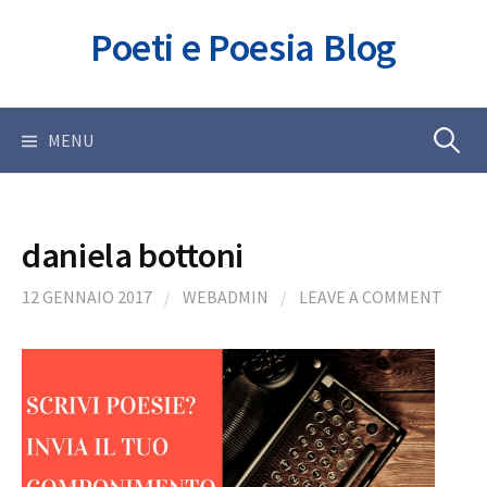
Skip
Poeti e Poesia Blog
to
content
Ricerca
MENU
per:
daniela bottoni
12 GENNAIO 2017
/
WEBADMIN
/
LEAVE A COMMENT