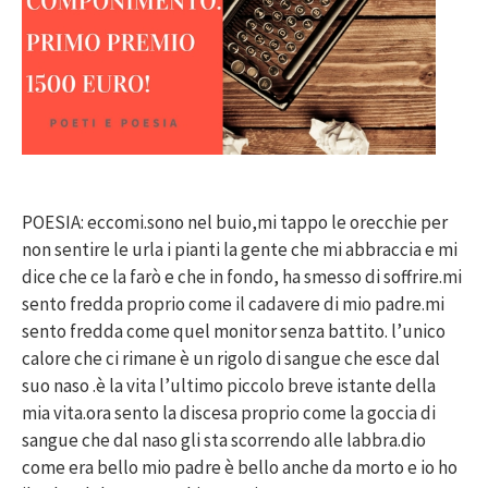
POESIA: eccomi.sono nel buio,mi tappo le orecchie per
non sentire le urla i pianti la gente che mi abbraccia e mi
dice che ce la farò e che in fondo, ha smesso di soffrire.mi
sento fredda proprio come il cadavere di mio padre.mi
sento fredda come quel monitor senza battito. l’unico
calore che ci rimane è un rigolo di sangue che esce dal
suo naso .è la vita l’ultimo piccolo breve istante della
mia vita.ora sento la discesa proprio come la goccia di
sangue che dal naso gli sta scorrendo alle labbra.dio
come era bello mio padre è bello anche da morto e io ho