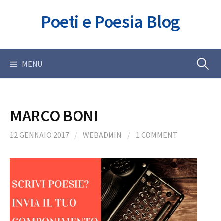
Skip
Poeti e Poesia Blog
to
content
Ricerca
MENU
per:
MARCO BONI
12 GENNAIO 2017
/
WEBADMIN
/
1 COMMENT