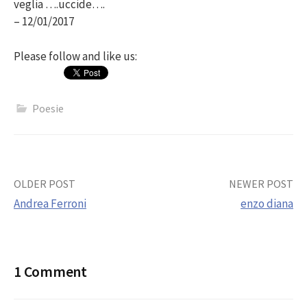
veglia ….uccide….
– 12/01/2017
Please follow and like us:
Poesie
Post
OLDER POST
NEWER POST
Andrea Ferroni
enzo diana
navigation
1 Comment