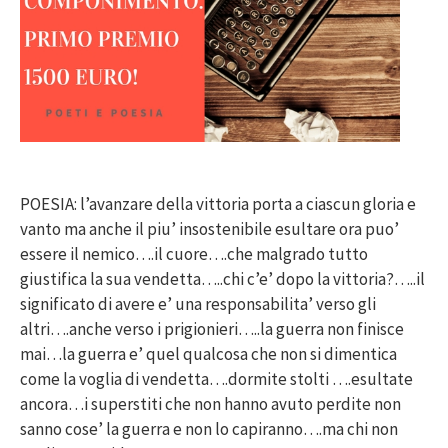
POESIA: l’avanzare della vittoria porta a ciascun gloria e
vanto ma anche il piu’ insostenibile esultare ora puo’
essere il nemico….il cuore….che malgrado tutto
giustifica la sua vendetta…..chi c’e’ dopo la vittoria?…..il
significato di avere e’ una responsabilita’ verso gli
altri….anche verso i prigionieri…..la guerra non finisce
mai…la guerra e’ quel qualcosa che non si dimentica
come la voglia di vendetta….dormite stolti ….esultate
ancora…i superstiti che non hanno avuto perdite non
sanno cose’ la guerra e non lo capiranno….ma chi non