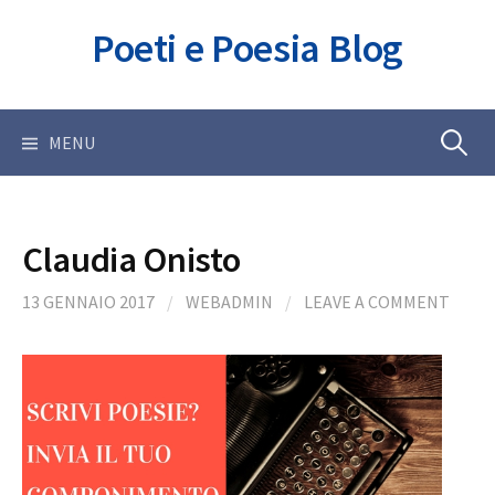
Skip
Poeti e Poesia Blog
to
content
Ricerca
MENU
per:
Claudia Onisto
13 GENNAIO 2017
/
WEBADMIN
/
LEAVE A COMMENT