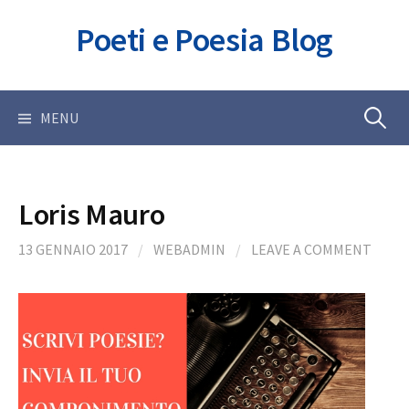
Skip
Poeti e Poesia Blog
to
content
Ricerca
MENU
per:
Loris Mauro
13 GENNAIO 2017
/
WEBADMIN
/
LEAVE A COMMENT