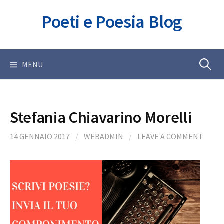
Skip
Poeti e Poesia Blog
to
content
Ricerca
MENU
per:
Stefania Chiavarino Morelli
14 GENNAIO 2017
/
WEBADMIN
/
LEAVE A COMMENT