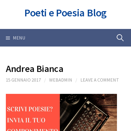
Skip
Poeti e Poesia Blog
to
content
Ricerca
MENU
per:
Andrea Bianca
15 GENNAIO 2017
/
WEBADMIN
/
LEAVE A COMMENT