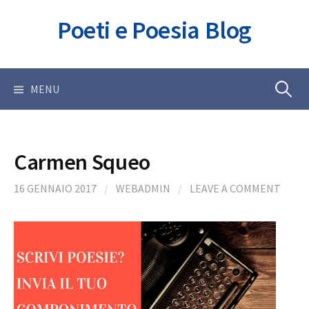
Skip
Poeti e Poesia Blog
to
content
Ricerca
MENU
per:
Carmen Squeo
16 GENNAIO 2017
/
WEBADMIN
/
LEAVE A COMMENT