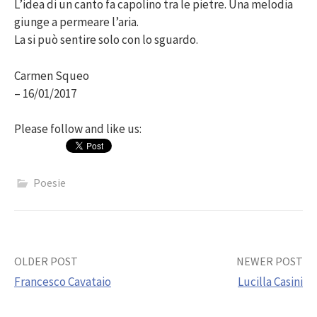
L’idea di un canto fa capolino tra le pietre. Una melodia
giunge a permeare l’aria.
La si può sentire solo con lo sguardo.
Carmen Squeo
– 16/01/2017
Please follow and like us:
Poesie
Post
OLDER POST
NEWER POST
Francesco Cavataio
Lucilla Casini
navigation