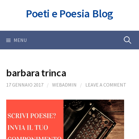
Skip
Poeti e Poesia Blog
to
content
Ricerca
MENU
per:
barbara trinca
17 GENNAIO 2017
/
WEBADMIN
/
LEAVE A COMMENT