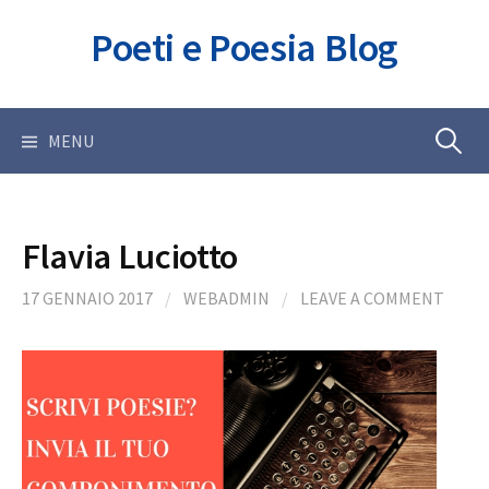
Skip
Poeti e Poesia Blog
to
content
Ricerca
MENU
per:
Flavia Luciotto
17 GENNAIO 2017
/
WEBADMIN
/
LEAVE A COMMENT