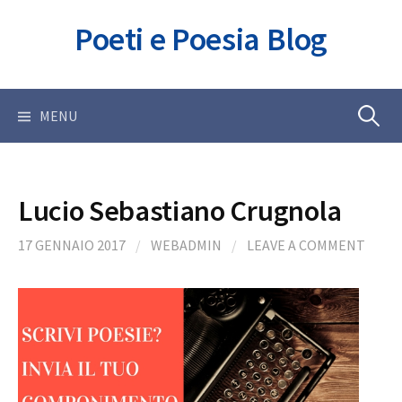
Skip
Poeti e Poesia Blog
to
content
Ricerca
MENU
per:
Lucio Sebastiano Crugnola
17 GENNAIO 2017
/
WEBADMIN
/
LEAVE A COMMENT