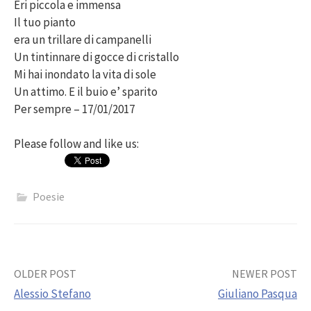
Eri piccola e immensa
Il tuo pianto
era un trillare di campanelli
Un tintinnare di gocce di cristallo
Mi hai inondato la vita di sole
Un attimo. E il buio e’ sparito
Per sempre – 17/01/2017
Please follow and like us:
Poesie
Post
OLDER POST
NEWER POST
Alessio Stefano
Giuliano Pasqua