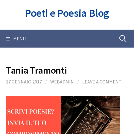
Skip
Poeti e Poesia Blog
to
content
Ricerca
MENU
per:
Tania Tramonti
17 GENNAIO 2017
/
WEBADMIN
/
LEAVE A COMMENT