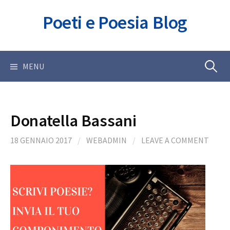
Skip
Poeti e Poesia Blog
to
content
Ricerca
MENU
per:
Donatella Bassani
18 GENNAIO 2017
/
WEBADMIN
/
LEAVE A COMMENT