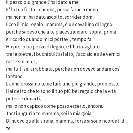
il pezzo più grande l’hai dato a me.
E’ la tua festa, mamma, posso farne a meno,
ma non mi hai dato ascolto, sorridendomi.
Ecco il mio regalo, mamma, è un cavallino di legno
perché sapevo che a te piaceva andarci sopra, prima
e ricordo quando mi ci portavi, tempo fa.
Ho preso un pezzo di legno, e l’ho intagliato
tra le pietre, i buchi sull’asfalto, l’acciaio e alle vernici
rosse sui muri,
ma tu ti sei arrabbiata, perché non dovevo andare così
lontano.
L’anno prossimo te ne farò uno più grande, promesso.
Hai detto che io sono il tuo più bel regalo che la vita
potesse donarti,
ma io non capisco come posso esserlo, ancora.
Tanti auguri a te mamma, sei la mia gioia.
Di nuovo quella sirena, mamma, forse si sono ricordati di
te.