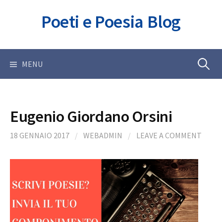
Skip
Poeti e Poesia Blog
to
content
Ricerca
MENU
per:
Eugenio Giordano Orsini
18 GENNAIO 2017
/
WEBADMIN
/
LEAVE A COMMENT