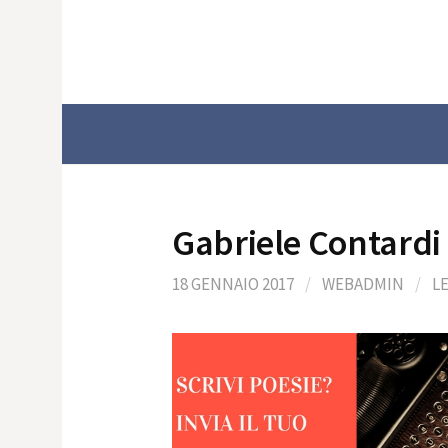
Skip
to
content
Gabriele Contardi
18 GENNAIO 2017
/
WEBADMIN
/
L