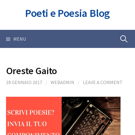
Skip
Poeti e Poesia Blog
to
content
Ricerca
MENU
per:
Oreste Gaito
18 GENNAIO 2017
/
WEBADMIN
/
LEAVE A COMMENT