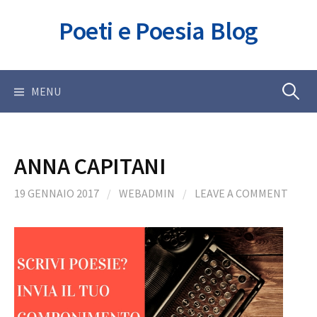
Skip
Poeti e Poesia Blog
to
content
Ricerca
MENU
per:
ANNA CAPITANI
19 GENNAIO 2017
/
WEBADMIN
/
LEAVE A COMMENT