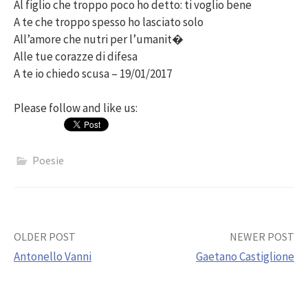
Al figlio che troppo poco ho detto: ti voglio bene
A te che troppo spesso ho lasciato solo
All’amore che nutri per l’umanit�
Alle tue corazze di difesa
A te io chiedo scusa – 19/01/2017
Please follow and like us:
Poesie
Post
OLDER POST
NEWER POST
Antonello Vanni
Gaetano Castiglione
navigation