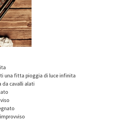
ita
i una fitta pioggia di luce infinita
da cavalli alati
zato
 viso
segnato
 improvviso