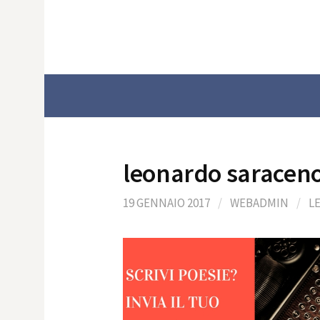
Skip
to
content
leonardo saracen
19 GENNAIO 2017
/
WEBADMIN
/
L