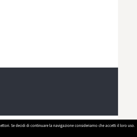
 lettori. Se decidi di continuare la navigazione consideriamo che accetti il loro uso.
ed by
WordPress
|
Theme by
Themehaus