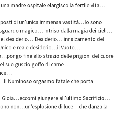
na madre ospitale elargisco la fertile vita…
mposti di un’unica immensa vastità…Io sono
sguardo magico… intriso dalla magia dei cieli…
 del desiderio… Desiderio… innalzamento del
nico e reale desiderio…il Vuoto…
pongo fine allo strazio delle prigioni del cuore
l suo guscio goffo di carne …
luce…
la…Il Numinoso orgasmo fatale che porta
 Gioia…eccomi giungere all’ultimo Sacrificio…
 sono non…un’esplosione di luce…che danza la