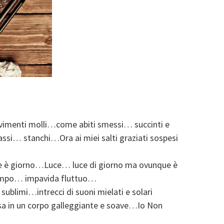
 pavimenti molli…come abiti smessi… succinti e
ssi… stanchi…Ora ai miei salti graziati sospesi
 è giorno…Luce… luce di giorno ma ovunque è
tempo… impavida fluttuo…
sublimi…intrecci di suoni mielati e solari
a in un corpo galleggiante e soave…Io Non