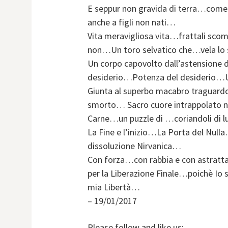
E seppur non gravida di terra…come u
anche a figli non nati…
Vita meravigliosa vita…frattali sco
non…Un toro selvatico che…vela lo 
Un corpo capovolto dall’astensione
desiderio…Potenza del desiderio…U
Giunta al superbo macabro traguardo…
smorto… Sacro cuore intrappolato ne
Carne…un puzzle di …coriandoli di 
La Fine e l’inizio…La Porta del Nul
dissoluzione Nirvanica…
Con forza…con rabbia e con astratta
per la Liberazione Finale…poichè Io
mia Libertà…
– 19/01/2017
Please follow and like us: