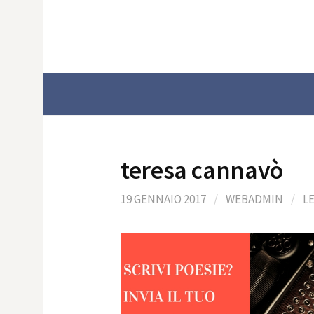
Skip
to
content
teresa cannavò
19 GENNAIO 2017
/
WEBADMIN
/
L