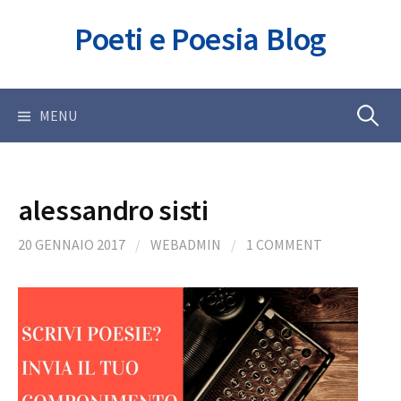
Skip
Poeti e Poesia Blog
to
content
Ricerca
MENU
per:
alessandro sisti
20 GENNAIO 2017
/
WEBADMIN
/
1 COMMENT