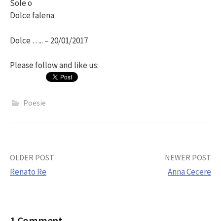
Sole o
Dolce falena
Dolce ….. – 20/01/2017
Please follow and like us:
Poesie
Post
OLDER POST
NEWER POST
Renato Re
Anna Cecere
navigation
1 Comment