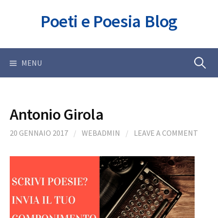
Skip
Poeti e Poesia Blog
to
content
Ricerca
MENU
per:
Antonio Girola
20 GENNAIO 2017
/
WEBADMIN
/
LEAVE A COMMENT