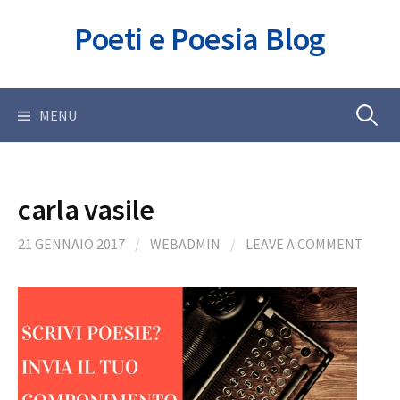
Skip
Poeti e Poesia Blog
to
content
Ricerca
MENU
per:
carla vasile
21 GENNAIO 2017
/
WEBADMIN
/
LEAVE A COMMENT