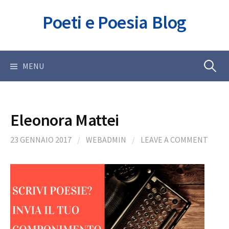
Skip
Poeti e Poesia Blog
to
content
Ricerca
MENU
per:
Eleonora Mattei
23 GENNAIO 2017
/
WEBADMIN
/
LEAVE A COMMENT