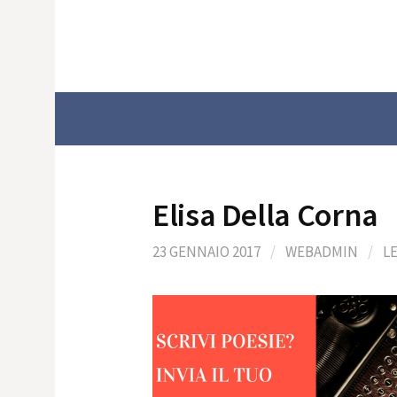
Skip
to
content
Elisa Della Corna
23 GENNAIO 2017
/
WEBADMIN
/
L