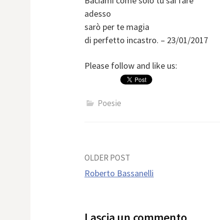
Baciami come solo tu sai fare
adesso
sarò per te magia
di perfetto incastro. – 23/01/2017
Please follow and like us:
Poesie
Post
OLDER POST
Roberto Bassanelli
navigation
Lascia un commento