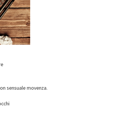
re
 con sensuale movenza.
occhi