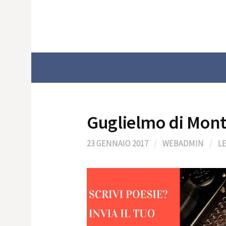
Skip
to
content
Guglielmo di Mon
23 GENNAIO 2017
/
WEBADMIN
/
L