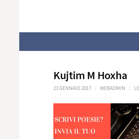
Skip
to
content
Kujtim M Hoxha
23 GENNAIO 2017
/
WEBADMIN
/
L