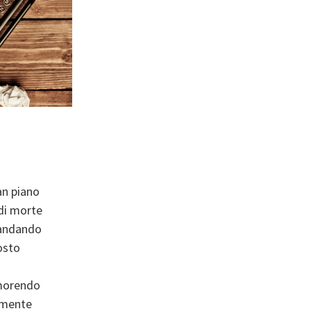
an piano
 di morte
a andando
osto
 morendo
lmente