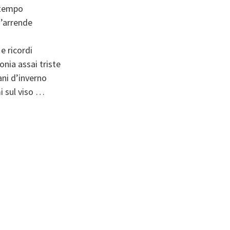
 tempo
s’arrende
 e ricordi
nia assai triste
ni d’inverno
i sul viso …