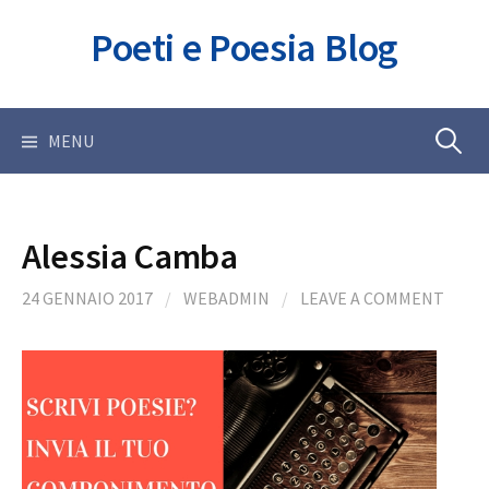
Skip
Poeti e Poesia Blog
to
content
Ricerca
MENU
per:
Alessia Camba
24 GENNAIO 2017
/
WEBADMIN
/
LEAVE A COMMENT