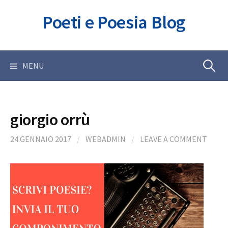
Skip
Poeti e Poesia Blog
to
content
Ricerca
MENU
per:
giorgio orrù
24 GENNAIO 2017
/
WEBADMIN
/
LEAVE A COMMENT