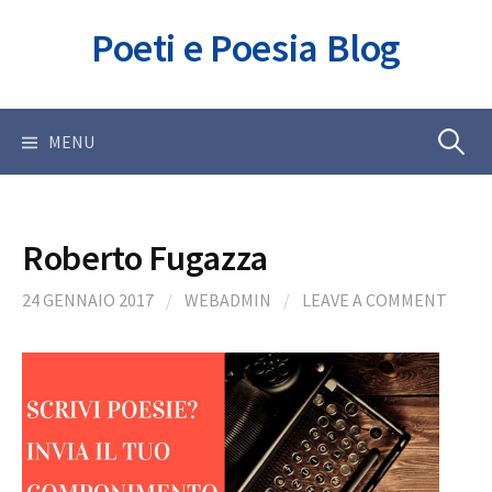
Skip
Poeti e Poesia Blog
to
content
Ricerca
MENU
per:
Roberto Fugazza
24 GENNAIO 2017
/
WEBADMIN
/
LEAVE A COMMENT