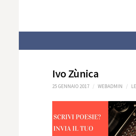
Skip
to
content
Ivo Zùnica
25 GENNAIO 2017
/
WEBADMIN
/
L