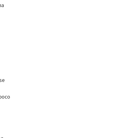
na
ose
 poco