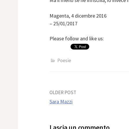
Ma il merlo se ne infischia, io invece 
Magenta, 4 dicembre 2016
– 25/01/2017
Please follow and like us:
Poesie
Post
OLDER POST
Sara Mazzi
navigation
Lascia un commento