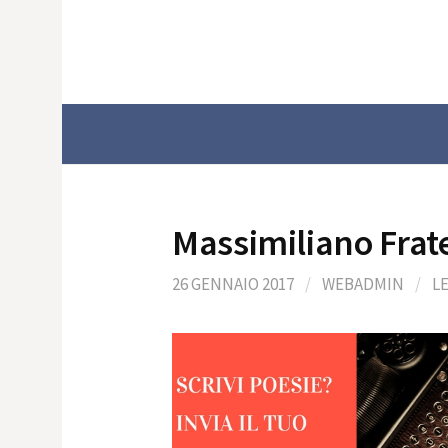
Skip
to
content
Massimiliano Frat
26 GENNAIO 2017
/
WEBADMIN
/
L