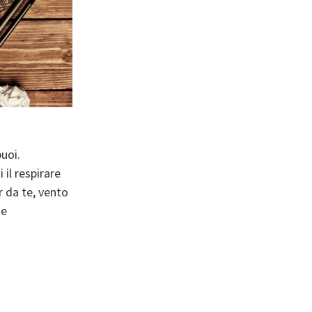
uoi.
 il respirare
r da te, vento
ne