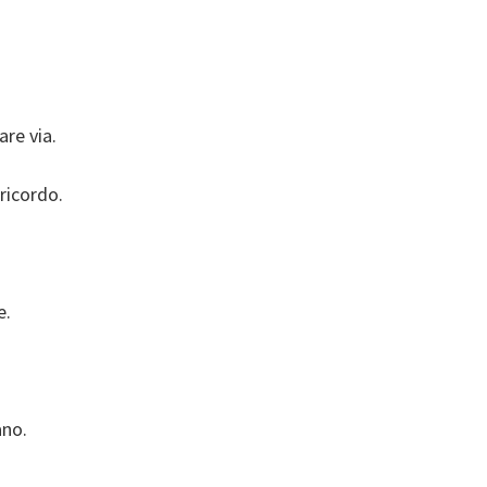
re via.
ricordo.
e.
ano.