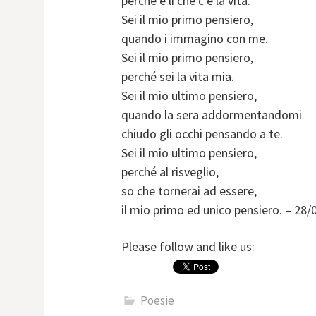
perché è li che c’è la vita.
Sei il mio primo pensiero,
quando i immagino con me.
Sei il mio primo pensiero,
perché sei la vita mia.
Sei il mio ultimo pensiero,
quando la sera addormentandomi
chiudo gli occhi pensando a te.
Sei il mio ultimo pensiero,
perché al risveglio,
so che tornerai ad essere,
il mio primo ed unico pensiero. – 28
Please follow and like us:
Poesie