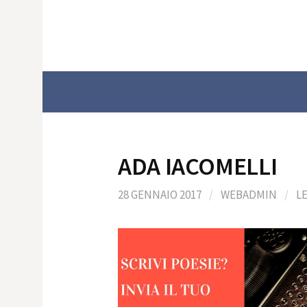
Skip
to
content
ADA IACOMELLI
28 GENNAIO 2017
/
WEBADMIN
/
L