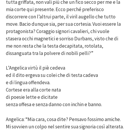
tutta griffata, non vali più che un fico secco per me e la
mia corte qui presente. Ecco perché preferisco
discorrere con l’altrui parte, il viril augello che tutto
move. Bacio dunque sia, per sua cortesia. Vuoi essere la
protagonista? Coraggio signori cavalieri, chi vuole
stasera occhi magnetici e sorriso Durbans, visto che di
me non resta che la testa decapitata, rotolata,
dissanguata tra la polvere di nobili pelli?”
L’Angelica virtù il piè cedeva
ed il dito ergeva su colei che di testa cadeva
e di lingua offendeva.
Cortese era alla corte nata
di poesie lette e dicitate
senza offesa e senza danno con inchin e banno.
Angelica: “Mia cara, cosa dite? Pensavo fossimo amiche.
Mi sovvien un colpo nel sentire sua signoria così alterata.