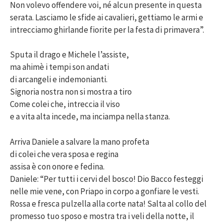
Non volevo offendere voi, né alcun presente in questa
serata. Lasciamo le sfide ai cavalieri, gettiamo le armi e
intrecciamo ghirlande fiorite per la festa di primavera”.
Sputa il drago e Michele l’assiste,
ma ahimè i tempi son andati
di arcangeli e indemonianti.
Signoria nostra non si mostra a tiro
Come colei che, intreccia il viso
e a vita alta incede, ma inciampa nella stanza.
Arriva Daniele a salvare la mano profeta
di colei che vera sposa e regina
assisa è con onore e fedina.
Daniele: “Per tutti i cervi del bosco! Dio Bacco festeggi
nelle mie vene, con Priapo in corpo a gonfiare le vesti.
Rossa e fresca pulzella alla corte nata! Salta al collo del
promesso tuo sposo e mostra tra i veli della notte, il