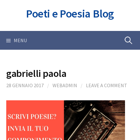
Skip
Poeti e Poesia Blog
to
content
Ricerca
MENU
per:
gabrielli paola
28 GENNAIO 2017
/
WEBADMIN
/
LEAVE A COMMENT