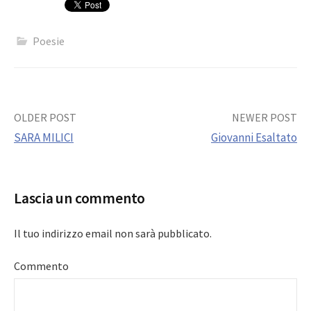
Poesie
Post
OLDER POST
NEWER POST
SARA MILICI
Giovanni Esaltato
navigation
Lascia un commento
Il tuo indirizzo email non sarà pubblicato.
Commento