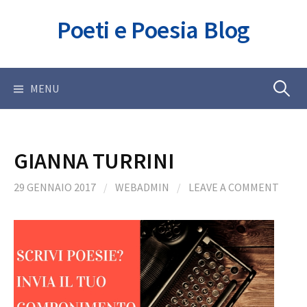
Skip
Poeti e Poesia Blog
to
content
Ricerca
MENU
per:
GIANNA TURRINI
29 GENNAIO 2017
/
WEBADMIN
/
LEAVE A COMMENT