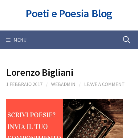
Skip
Poeti e Poesia Blog
to
content
Ricerca
MENU
per:
Lorenzo Bigliani
1 FEBBRAIO 2017
/
WEBADMIN
/
LEAVE A COMMENT