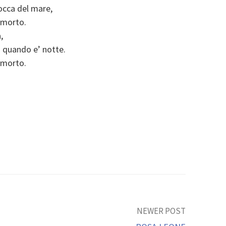
bocca del mare,
i morto.
,
la quando e’ notte.
i morto.
NEWER POST