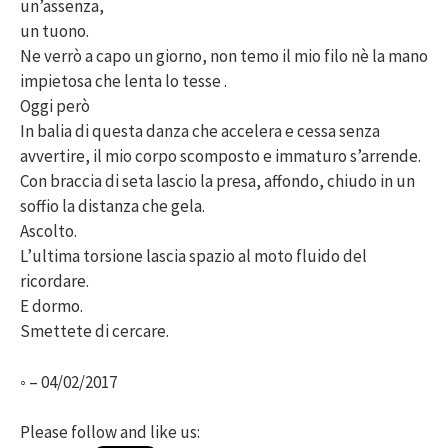
un’assenza,
un tuono.
Ne verrò a capo un giorno, non temo il mio filo nè la mano
impietosa che lenta lo tesse .
Oggi però
In balia di questa danza che accelera e cessa senza
avvertire, il mio corpo scomposto e immaturo s’arrende.
Con braccia di seta lascio la presa, affondo, chiudo in un
soffio la distanza che gela.
Ascolto.
L’ultima torsione lascia spazio al moto fluido del
ricordare.
E dormo.
Smettete di cercare.
◦ – 04/02/2017
Please follow and like us: