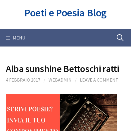
Skip
Poeti e Poesia Blog
to
content
Ricerca
MENU
per:
Alba sunshine Bettoschi ratti
4 FEBBRAIO 2017
/
WEBADMIN
/
LEAVE A COMMENT