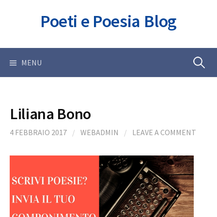
Skip
Poeti e Poesia Blog
to
content
Ricerca
MENU
per:
Liliana Bono
4 FEBBRAIO 2017
/
WEBADMIN
/
LEAVE A COMMENT