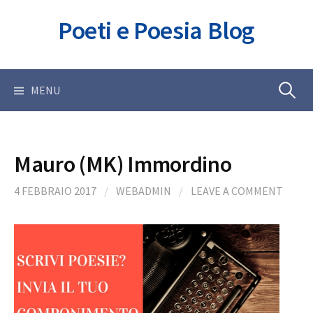
Skip
Poeti e Poesia Blog
to
content
Ricerca
MENU
per:
Mauro (MK) Immordino
4 FEBBRAIO 2017
/
WEBADMIN
/
LEAVE A COMMENT