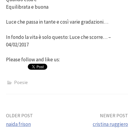
Equilibrata e buona
Luce che passa in tante e così varie gradazioni…
In fondo la vita è solo questo: Luce che scorre. . . –
04/02/2017
Please follow and like us:
Poesie
Post
OLDER POST
NEWER POST
naida frison
cristina ruggiero
navigation