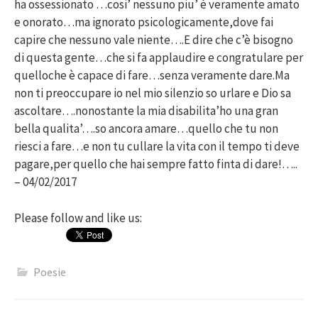
ha ossessionato …cosi’ nessuno piu’ è veramente amato
e onorato…ma ignorato psicologicamente,dove fai
capire che nessuno vale niente….E dire che c’è bisogno
di questa gente…che si fa applaudire e congratulare per
quelloche è capace di fare…senza veramente dare.Ma
non ti preoccupare io nel mio silenzio so urlare e Dio sa
ascoltare….nonostante la mia disabilita’ho una gran
bella qualita’….so ancora amare…quello che tu non
riesci a fare…e non tu cullare la vita con il tempo ti deve
pagare,per quello che hai sempre fatto finta di dare!…..
– 04/02/2017
Please follow and like us:
Poesie