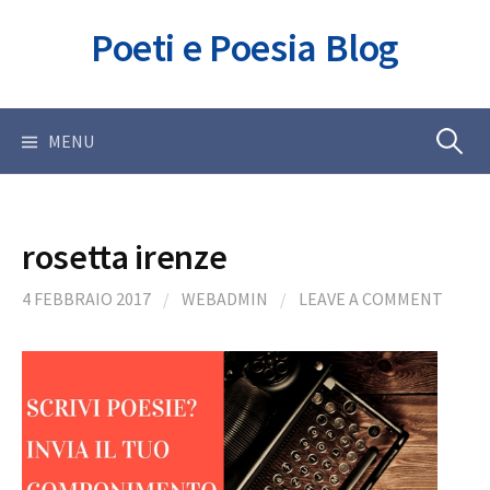
Skip
Poeti e Poesia Blog
to
content
Ricerca
MENU
per:
rosetta irenze
4 FEBBRAIO 2017
/
WEBADMIN
/
LEAVE A COMMENT