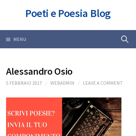
Skip
Poeti e Poesia Blog
to
content
Ricerca
MENU
per:
Alessandro Osio
5 FEBBRAIO 2017
/
WEBADMIN
/
LEAVE A COMMENT