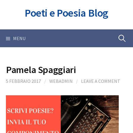
Skip
Poeti e Poesia Blog
to
content
Ricerca
MENU
per:
Pamela Spaggiari
5 FEBBRAIO 2017
/
WEBADMIN
/
LEAVE A COMMENT