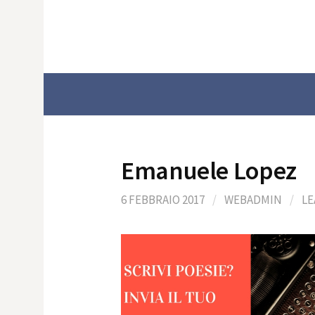
Skip
to
content
Emanuele Lopez
6 FEBBRAIO 2017
/
WEBADMIN
/
LE