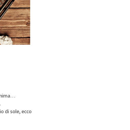
l’anima…
…
io di sole, ecco