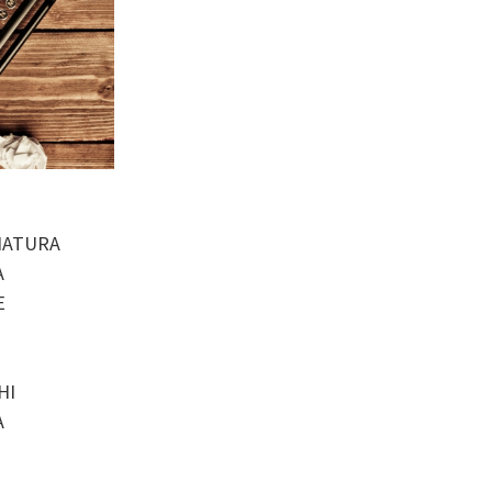
 NATURA
A
E
HI
A