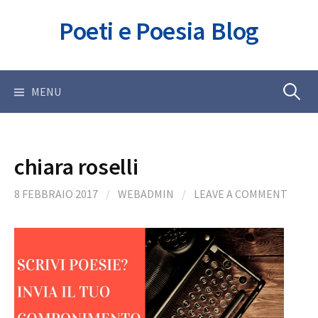
Skip
Poeti e Poesia Blog
to
content
Ricerca
MENU
per:
chiara roselli
8 FEBBRAIO 2017
/
WEBADMIN
/
LEAVE A COMMENT