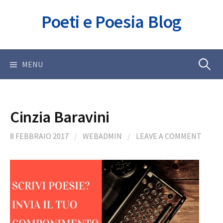
Skip
Poeti e Poesia Blog
to
content
Ricerca
MENU
per:
Cinzia Baravini
8 FEBBRAIO 2017
/
WEBADMIN
/
LEAVE A COMMENT